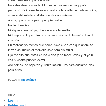
crees que creas que pueda ser.
No estés desconsolada. El consuelo se encuentra y para
peorpositivisticamente se encuentra a la vuelta de cada esquina,
a pesar del existencialista que vive ahí mismo.
A vos, que no sos pero que quién sabe.
Nadie ni nadies.
Ni siquiera vos, ni yo, ni el de acá a la vuelta.
Ni tampoco el que mira con un ojo a través de la mordedura de
mis uñas.
En realidad yo menos que nadie. Sólo el ojo ese que ahora se
movió del índice al meñique sólo para disimular
Ojo maldito que estás en los cielos y en todos lados y ni yo ni
vos ni cosita pueden cerrar.
Así nomás, de sopetón y frente march, uno para adelante, dos
para atrás.
Posted in
Miscelánea
META
Log in
Entries feed