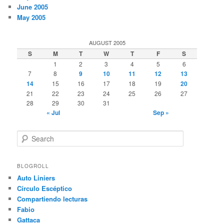
June 2005
May 2005
AUGUST 2005
S
M
T
W
T
F
S
1
2
3
4
5
6
7
8
9
10
11
12
13
14
15
16
17
18
19
20
21
22
23
24
25
26
27
28
29
30
31
« Jul
Sep »
S
e
a
r
BLOGROLL
c
Auto Liniers
h
Círculo Escéptico
Compartiendo lecturas
Fabio
Gattaca