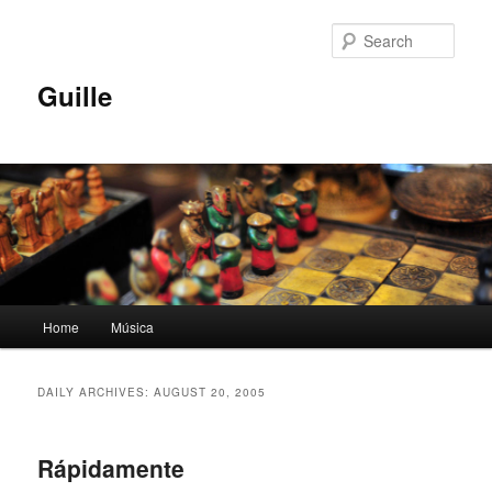
Skip
Skip
to
to
Sear
primary
secondary
content
content
Guille
Main
Home
Música
menu
DAILY ARCHIVES:
AUGUST 20, 2005
Rápidamente