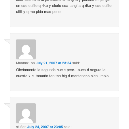
en ese culito q riko y olerle esa tangita q rika y ese culito
uffff y q me pida mas pene
Maoma1
on
July 21, 2007 at 23:54
said:
Obviamente la segunda huele peor…pues d seguro le
cuesta x el tamaño tan tan big d mantenerlo bien limpio
stuf
on
July 24, 2007 at 23:05
said: