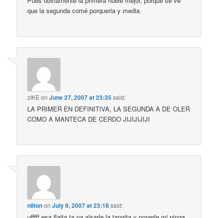
Pues obviamente la primera huele mejor, porque se ve
que la segunda comé porqueria y media.
zIKE
on
June 27, 2007 at 23:35
said:
LA PRIMER EN DEFINITIVA, LA SEGUNDA A DE OLER
COMO A MANTECA DE CERDO JIJIJIJIJI
nilton
on
July 9, 2007 at 23:18
said:
ufffff esa flaita ta pa alsarle la tangita y ponerle mi pinga