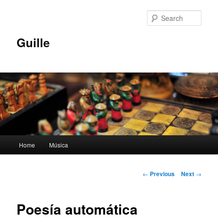
Skip
to
Sear
primary
content
Guille
Main
Home
Música
menu
Post
←
Previous
Next
→
navigation
Poesía automática