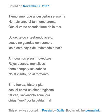
Posted on
November 9, 2007
Tierno amor que al despertar se asoma
No traiciones el tan tierno aroma
Que al verde sacude firme de la mar.
Dulce, terco y testarudo acero,
acaso no guardas con esmero
las ciento hojas del redomado ardor?
Ah, cuantos pisos movedizos,
Rojos cascos, monalisos
tanto tiempo y sin saberlo
No al viento, no al tormento!
Si tu fueras, triste y pia
casual como un alma troglodita
tal vez, sabiendolo aquel día
dirías “juro!” por la patria mía!
This entry was posted in
Poesía
by
Guille
. Bookmark the
permalink
.