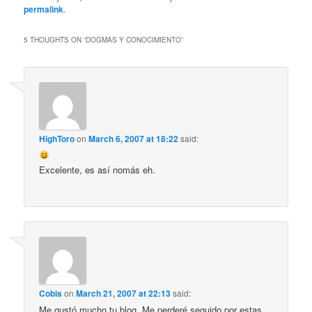
permalink
.
5 THOUGHTS ON “
DOGMAS Y CONOCIMIENTO
”
HighToro
on
March 6, 2007 at 18:22
said:
Excelente, es así nomás eh.
Cobis
on
March 21, 2007 at 22:13
said:
Me gustó mucho tu blog. Me perderé seguido por estas