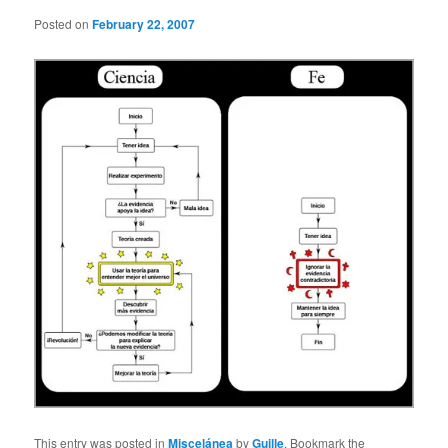
Posted on
February 22, 2007
This entry was posted in
Miscelánea
by
Guille
. Bookmark the