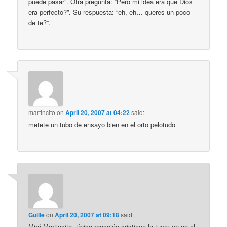
puede pasar”. Otra pregunta: “Pero mi idea era que Dios
era perfecto?”. Su respuesta: “eh, eh… queres un poco
de te?”.
martincito
on
April 20, 2007 at 04:22
said:
metete un tubo de ensayo bien en el orto pelotudo
Guille
on
April 20, 2007 at 09:18
said:
Mirá Martincito, típica reacción cristiana la tuya: un no al