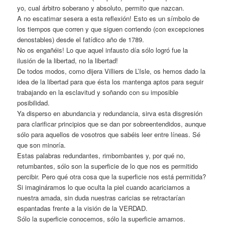
yo, cual árbitro soberano y absoluto, permito que nazcan.
A no escatimar sesera a esta reflexión! Esto es un símbolo de
los tiempos que corren y que siguen corriendo (con excepciones
denostables) desde el fatídico año de 1789.
No os engañéis! Lo que aquel infausto día sólo logró fue la
ilusión de la libertad, no la libertad!
De todos modos, como dijera Villiers de L’Isle, os hemos dado la
idea de la libertad para que ésta los mantenga aptos para seguir
trabajando en la esclavitud y soñando con su imposible
posibilidad.
Ya disperso en abundancia y redundancia, sirva esta disgresión
para clarificar principios que se dan por sobreentendidos, aunque
sólo para aquellos de vosotros que sabéis leer entre líneas. Sé
que son minoría.
Estas palabras redundantes, rimbombantes y, por qué no,
retumbantes, sólo son la superficie de lo que nos es permitido
percibir. Pero qué otra cosa que la superficie nos está permitida?
Si imagináramos lo que oculta la piel cuando acariciamos a
nuestra amada, sin duda nuestras caricias se retractarían
espantadas frente a la visión de la VERDAD.
Sólo la superficie conocemos, sólo la superficie amamos.