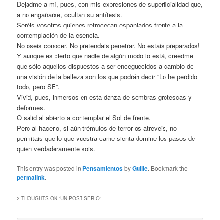
Dejadme a mí, pues, con mis expresiones de superficialidad que,
a no engañarse, ocultan su antítesis.
Seréis vosotros quienes retrocedan espantados frente a la
contemplación de la esencia.
No oseis conocer. No pretendais penetrar. No estais preparados!
Y aunque es cierto que nadie de algún modo lo está, creedme
que sólo aquellos dispuestos a ser enceguecidos a cambio de
una visión de la belleza son los que podrán decir “Lo he perdido
todo, pero SE”.
Vivid, pues, inmersos en esta danza de sombras grotescas y
deformes.
O salid al abierto a contemplar el Sol de frente.
Pero al hacerlo, si aún trémulos de terror os atreveis, no
permitais que lo que vuestra carne sienta domine los pasos de
quien verdaderamente sois.
This entry was posted in
Pensamientos
by
Guille
. Bookmark the
permalink
.
2 THOUGHTS ON “
UN POST SERIO
”