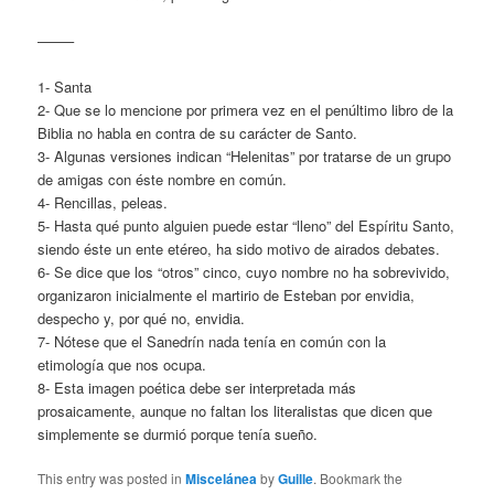
——–
1- Santa
2- Que se lo mencione por primera vez en el penúltimo libro de la
Biblia no habla en contra de su carácter de Santo.
3- Algunas versiones indican “Helenitas” por tratarse de un grupo
de amigas con éste nombre en común.
4- Rencillas, peleas.
5- Hasta qué punto alguien puede estar “lleno” del Espíritu Santo,
siendo éste un ente etéreo, ha sido motivo de airados debates.
6- Se dice que los “otros” cinco, cuyo nombre no ha sobrevivido,
organizaron inicialmente el martirio de Esteban por envidia,
despecho y, por qué no, envidia.
7- Nótese que el Sanedrín nada tenía en común con la
etimología que nos ocupa.
8- Esta imagen poética debe ser interpretada más
prosaicamente, aunque no faltan los literalistas que dicen que
simplemente se durmió porque tenía sueño.
This entry was posted in
Miscelánea
by
Guille
. Bookmark the