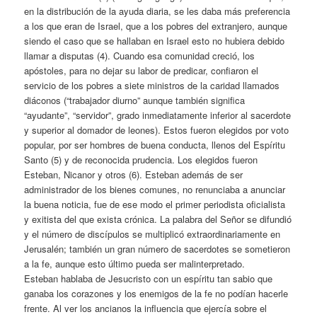
en la distribución de la ayuda diaria, se les daba más preferencia
a los que eran de Israel, que a los pobres del extranjero, aunque
siendo el caso que se hallaban en Israel esto no hubiera debido
llamar a disputas (4). Cuando esa comunidad creció, los
apóstoles, para no dejar su labor de predicar, confiaron el
servicio de los pobres a siete ministros de la caridad llamados
diáconos (“trabajador diurno” aunque también significa
“ayudante”, “servidor”, grado inmediatamente inferior al sacerdote
y superior al domador de leones). Estos fueron elegidos por voto
popular, por ser hombres de buena conducta, llenos del Espíritu
Santo (5) y de reconocida prudencia. Los elegidos fueron
Esteban, Nicanor y otros (6). Esteban además de ser
administrador de los bienes comunes, no renunciaba a anunciar
la buena noticia, fue de ese modo el primer periodista oficialista
y exitista del que exista crónica. La palabra del Señor se difundió
y el número de discípulos se multiplicó extraordinariamente en
Jerusalén; también un gran número de sacerdotes se sometieron
a la fe, aunque esto último pueda ser malinterpretado.
Esteban hablaba de Jesucristo con un espíritu tan sabio que
ganaba los corazones y los enemigos de la fe no podían hacerle
frente. Al ver los ancianos la influencia que ejercía sobre el