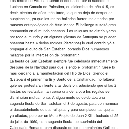
Los restos de Esteban fueron encontrados por el sacerdote
Luciano en Gamala de Palestina, en diciembre del año 415, es
decir, cientos de años más tarde, lo que no deja de despertar
suspicacias, ya que los restos hallados fueron reclamados por
museos antropológicos de Asia Menor. El hallazgo suscitó gran
conmoción en el mundo cristiano. Las reliquias se distribuyeron
por todo el mundo y en algunas iglesias de Antioquia se pueden
observar hasta 4 dedos índices (derechos) lo cual contribuyó a
propagar el culto de San Esteban, obrando Dios numerosos
milagros por la intercesión del protomartir.
La fiesta de San Esteban siempre fue celebrada inmediatamente
después de la Navidad para que, siendo el protomartir, fuese lo
más cercano a la manifestación del Hijo de Dios. Siendo él
(Esteban) el primer mártir y Santo de la Cristiandad, no faltaron
quienes protestaran frente a tal decisión, aduciendo que si las 2
fiestas se realizaban tan cerca una de la otra los regalos se
disminuían mutuamente. Antiguamente se celebraba una
segunda fiesta de San Esteban el 3 de agosto, para conmemorar
el descubrimiento de sus reliquias y para complacer las quejas
ya citadas, pero por un Motu Propio de Juan XXIII, fechado el 25
de julio, de 1960, esta segunda fiesta fue suprimida del
Calendario Romano, para disgusto de los comerciantes Galileos.