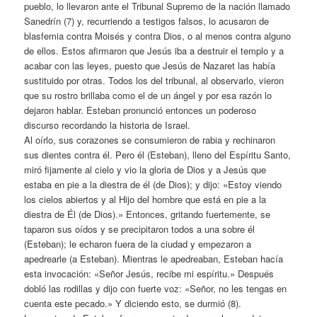
pueblo, lo llevaron ante el Tribunal Supremo de la nación llamado
Sanedrín (7) y, recurriendo a testigos falsos, lo acusaron de
blasfemia contra Moisés y contra Dios, o al menos contra alguno
de ellos. Estos afirmaron que Jesús iba a destruir el templo y a
acabar con las leyes, puesto que Jesús de Nazaret las había
sustituido por otras. Todos los del tribunal, al observarlo, vieron
que su rostro brillaba como el de un ángel y por esa razón lo
dejaron hablar. Esteban pronunció entonces un poderoso
discurso recordando la historia de Israel.
Al oírlo, sus corazones se consumieron de rabia y rechinaron
sus dientes contra él. Pero él (Esteban), lleno del Espíritu Santo,
miró fijamente al cielo y vio la gloria de Dios y a Jesús que
estaba en pie a la diestra de él (de Dios); y dijo: «Estoy viendo
los cielos abiertos y al Hijo del hombre que está en pie a la
diestra de Él (de Dios).» Entonces, gritando fuertemente, se
taparon sus oídos y se precipitaron todos a una sobre él
(Esteban); le echaron fuera de la ciudad y empezaron a
apedrearle (a Esteban). Mientras le apedreaban, Esteban hacía
esta invocación: «Señor Jesús, recibe mi espíritu.» Después
dobló las rodillas y dijo con fuerte voz: «Señor, no les tengas en
cuenta este pecado.» Y diciendo esto, se durmió (8).