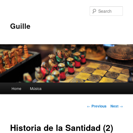
Skip
to
Sear
primary
content
Guille
Main
Home
Música
menu
Post
←
Previous
Next
→
navigation
Historia de la Santidad (2)