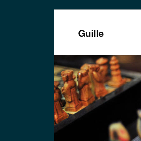
Skip
to
primary
Guille
content