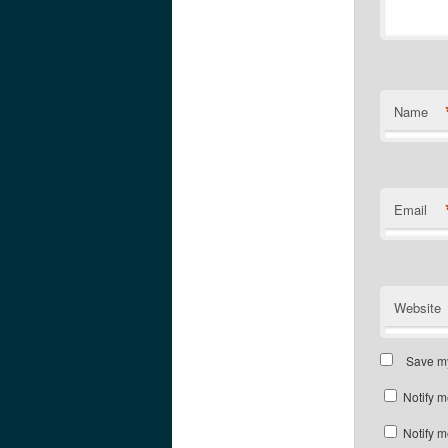
Name
Email
Website
Save my
Notify m
Notify m