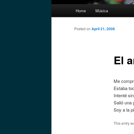
Main
Home
Música
menu
Posted on
April 21, 2008
El a
Me compré
Estaba tod
Intenté si
Salió una 
Soy a la p
This entry w