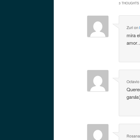
3 THOUGHTS 
Zuri
on
mira e
amor…
Octavio
Querem
ganás
Rosan