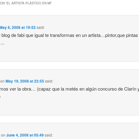
ON “
EL ARTISTA PLÁSTICO EN MÍ
”
May 6, 2008 at 19:52
said:
l blog de fabi que igual te transformas en un artista…pintor,que pintas
..
on
May 19, 2008 at 22:55
said:
os ver la obra… (capaz que la metés en algún concurso de Clarín 
)
a
on
June 4, 2008 at 05:49
said: