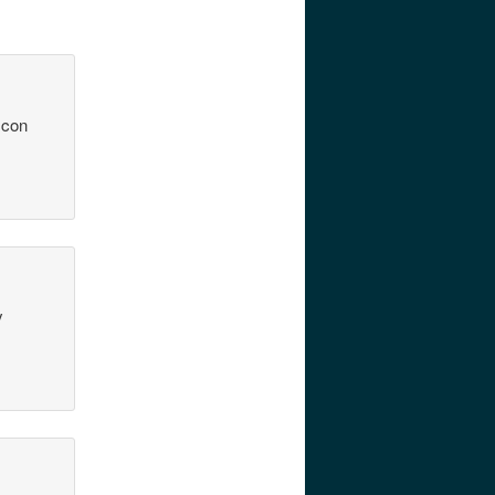
 con
y