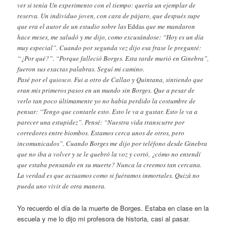
ver si tenía Un experimento con el tiempo: quería un ejemplar de
reserva. Un individuo joven, con cara de pájaro, que después supe
que era el autor de un estudio sobre las
Eddas
que me mandaron
hace meses, me saludó y me dijo, como excusándose: “Hoy es un día
muy especial”. Cuando por segunda vez dijo esa frase le pregunté:
“¿Por qué?”. “Porque falleció Borges. Esta tarde murió en Ginebra”,
fueron sus exactas palabras. Seguí mi camino.
Pasé por el quiosco. Fui a otro de Callao y Quintana, sintiendo que
eran mis primeros pasos en un mundo sin Borges. Que a pesar de
verlo tan poco últimamente yo no había perdido la costumbre de
pensar: “Tengo que contarle esto. Esto le va a gustar. Esto le va a
parecer una estupidez”. Pensé: “Nuestra vida transcurre por
corredores entre biombos. Estamos cerca unos de otros, pero
incomunicados”. Cuando Borges me dijo por teléfono desde Ginebra
que no iba a volver y se le quebró la voz y cortó, ¿cómo no entendí
que estaba pensando en su muerte? Nunca la creemos tan cercana.
La verdad es que actuamos como si fuéramos inmortales. Quizá no
pueda uno vivir de otra manera.
Yo recuerdo el día de la muerte de Borges. Estaba en clase en la
escuela y me lo dijo mi profesora de historia, casi al pasar.