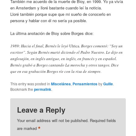
También me acuerdo de la muerte de Bioy, en 1999. Yo ya vivía
en Amsterdam y lloré bastante cuando leí la noticia.
Lloré también porque supe que mi sueño de conocerlo en
persona y hablar con él no sería ya posible.
La última anotación de Bioy sobre Borges dice:
1989: Hacia el final, Bernès le leyó
Ulrica
. Borges comentó: “Soy un
escritor”. Según Bernès murió diciendo el Padre Nuestro. Lo dijo en
anglosajón, en inglés antiguo, en inglés, en francés y en español.
Bernès grabó a Borges cantando La morocha y otros tangos. Dice
que en esa grabación Borges ríe con la risa de siempre.
This entry was posted in
Miscelánea
,
Pensamientos
by
Guille
.
Bookmark the
permalink
.
Leave a Reply
Your email address will not be published.
Required fields
*
are marked